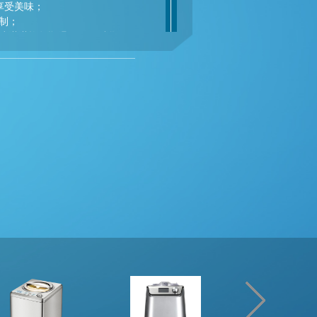
享受美味；
制；
，冰淇淋均匀顺滑，不易融化；
洗和安装。