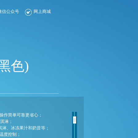
微信公众号
网上商城
(黑色)
制，操作简单可靠更省心；
冰淇淋；
冰淇淋、冰冻果汁和奶昔等；
动温度控制；