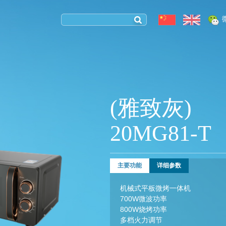
(雅致灰)
20MG81-T
主要功能
详细参数
机械式平板微烤一体机
700W微波功率
800W烧烤功率
多档火力调节